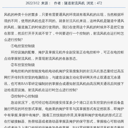
2022/3/12 来源： 作者：隧道射流风机 浏览：472
风机的种类十分的繁多，只要有需要通风的环境就有着风机的出现，当然根据环
境的不同，使用的风机也是不同的。就拿
射流风机
来说，这种风机是隧道中通风
的风机，隧道施工的时候进行使用的。我们在使用这个风机的时候并不是把它放
在那里，然后打开开关就不管了，中间要进行一个控制的，射流风机在运行时怎
么进行控制?
①电控室控制级
环控设施的配餐、掩护及掌握元机件全副安装正在电控柜中，可正在电控柜
点动掌握射流风机，并显现射流风机的各族形态。
②车控室控制级
将电控柜内的智能发电机电动机掩护安装搜集到的
射流风机
形态量经过高压
网打开传到车控室的电脑阳台，与建造设施主动化零碎网关停止双通道冗余通
讯，也可将BAS零碎定编制好的掌握合成通知射流风机由高压网关通讯后间接下
达给底层设施。射流风机在运行时怎么进行控制?
③控制中心控制级
急迫状况下，也可经过电话间接安排某多少个港口正在车控室的分析后备盘
施行呼应的环控形式掌握。电效果的掩护常常与其掌握形式有定然联系，即掩护
中有掌握,掌握中有掩护。随着工控技能的停滞,其掌握和掩护发电机的形式正正
在打破接触器、热替续器或者路劫器掌握及掩护的保守形式，掌握核心可联动两
个或者许之上港口的环控设施参加条件掌握。BAS零碎网关将射流风机形态量间