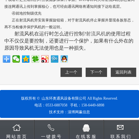
接连网通讯上传到掌握核心，也可经由通讯网络将通知间接下达给底层。
④就地控制级优先
正在射流风机旁安装掌握旋钮箱，对于射流风机停止掌握并显现各族形态，
再不当检修并保护风机的一般运转。
射流风机在运行时怎么进行控制?
射流风机
的使用过程
中不仅仅是要控制，还要进行一个保护，如果有什么外在的
原因导致风机无法使用也是一种损失。
上一个
下一个
返回列表
版权所有 ©
山东环奥通风设备有限公司
All Rights Reserved.
电话：
0533-6887058
手机：
158-6449-6898
技术支持：
淄博网赢信息
网站首页
一键拨号
在线客服
联系我们