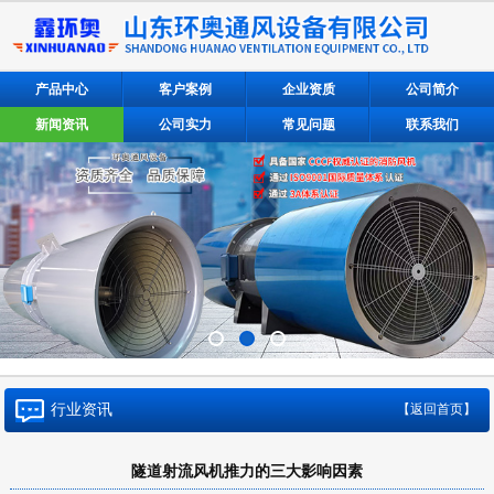
产品中心
客户案例
企业资质
公司简介
新闻资讯
公司实力
常见问题
联系我们
行业资讯
【返回首页】
隧道射流风机推力的三大影响因素