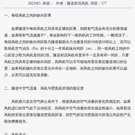
2025/8/5 来源： 作者：隧道射流风机 浏览：177
一、每组风机之间的纵向距离
如果隧道中每组风机之间具有足够的距离，则喷射气流会有充分的逐渐减
速，如果喷射气流减速不*，将会影响到下一级风机的工作性能。一般情况下，
每组风机之间的纵向间距取为隧道截面水力当量直径的10倍或10倍以上，也可以
取风机空气动压（Pa）的十分之一作风机纵向间距（m），同一组风机之间的中
心距至少取为风机直径的2倍。隧道射流风机布置并不一定具有同一间距，只要
风机之间具有足够的纵向间距，则风机可以尽可能地布置在靠近隧道洞口的位
置；如果风机轴向安装位置允许存在一定倾斜，则风机之间的纵向距离可以减
少，从而可以提高安装系数。
二、隧道中空气流速、风机与壁面及拱顶的接近度
风机推力是在空气静止条件下，根据风机的空气动量的变化而测定的。如果
风机进口的空气处于运动状态，则风机中空气动量的变化值必然减小。如果射流
风机的安装位置靠近隧道壁面或拱顶，则空气射流与壁面或与拱顶之间必然产生
附加摩擦损失。
三、风机尺寸