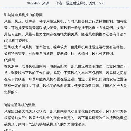
2022/4/27 来源： 作者：隧道射流风机 浏览：538
影响隧道风机推力的原因
风量、风压、噪声是一种专用轴流风机，可对风机参数进行选择和控制。如有噪
音，可选择安装消音器以减少噪音。而风洞一般悬挂于隧道上方或两侧。没有占
用任何空间。风量与推力之间存在着很大的关系。隧道风扇的推力还会有什么？
(1)风机可逆转动。
逆风机比单向风机，频率较低，噪声较大，但此风机可使隧道运行更有选择性。
如有特殊需要，可采用单向通道，使两路运行，火烧时，风机可逆排烟。
(2)间隔
在风洞中，若各风机组间有一段剩余距离，则风射流将逐渐加速，若旋风加速不
足，则反映出下风的工作性能。风洞中下落风机的布置不必相等。若风机之间存
在余下的纵距，可尽可能将风机布置在隧道进口附近；若风机的轴向安装位置保
证有一定的偏移，可减小风机间的纵向距离，使安装系数回归。掘进机的推力是
怎样的？
3)隧道通风机的流量。
风扇出口处大气为活动状态，则风机内空气动量变化值必然减小。风机的推力是
根据运动大气中风扇大气动量的变化来确定的。若下落风机安装位置接近隧道壁
或拱顶，则向下气流与拱墙或拱顶间的外力碰撞消失。
(4)尺寸