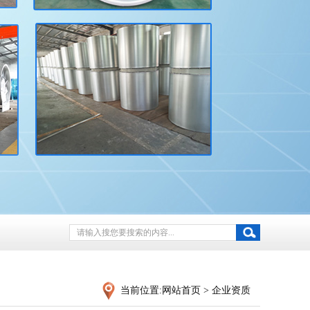
当前位置:
网站首页
>
企业资质