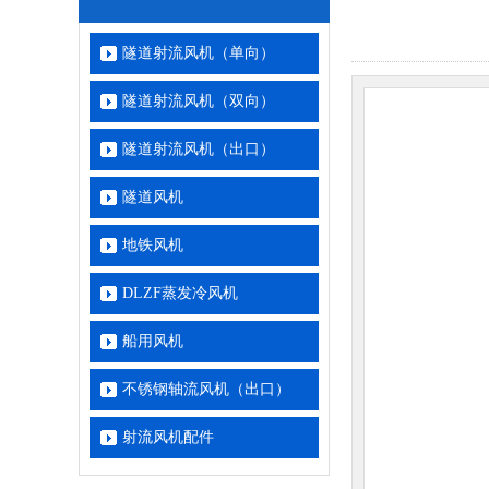
隧道射流风机（单向）
隧道射流风机（双向）
隧道射流风机（出口）
隧道风机
地铁风机
DLZF蒸发冷风机
船用风机
不锈钢轴流风机（出口）
射流风机配件