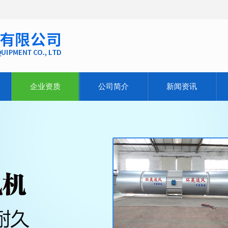
企业资质
公司简介
新闻资讯