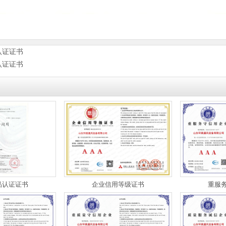
认证证书
认证证书
品认证证书
企业信用等级证书
重服