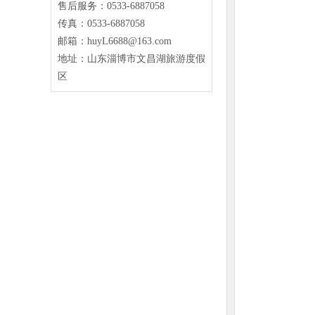
售后服务：0533-6887058
传真：0533-6887058
邮箱：huyL6688@163.com
地址：山东淄博市文昌湖旅游度假
区