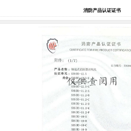
消防产品认证证书