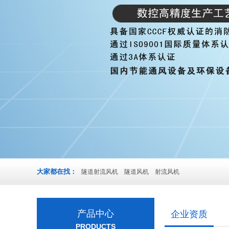
大家都在找：
隧道射流风机
隧道风机
射流风机
产品中心
企业资质
PRODUCTS